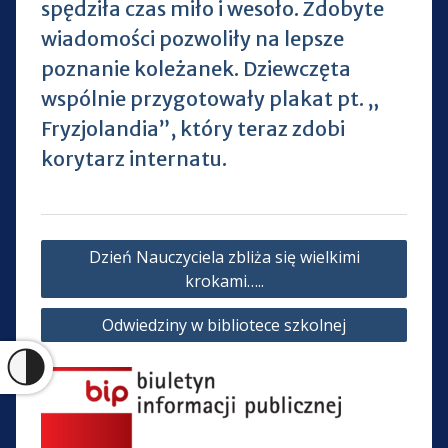
spędziła czas miło i wesoło. Zdobyte
wiadomości pozwoliły na lepsze
poznanie koleżanek. Dziewczęta
wspólnie przygotowały plakat pt. „
Fryzjolandia”, który teraz zdobi
korytarz internatu.
Nawigacja
Dzień Nauczyciela zbliża się wielkimi
wpisu
krokami…..
Odwiedziny w bibliotece szkolnej