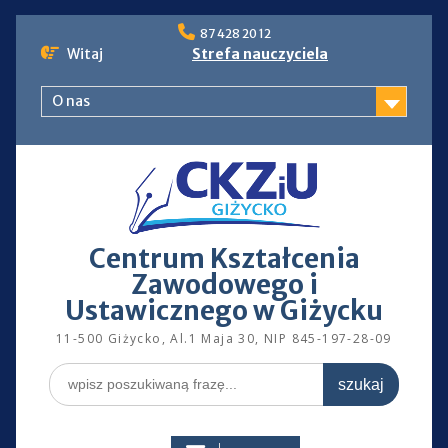
Skip
87 428 20 12
to
Witaj
Strefa nauczyciela
content
O nas
Centrum Kształcenia
Zawodowego i
Ustawicznego w Giżycku
11-500 Giżycko, Al.1 Maja 30, NIP 845-197-28-09
Search
for: