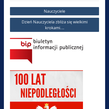
Nawigacja
Nauczyciele
wpisu
Dzień Nauczyciela zbliża się wielkimi
krokami…..