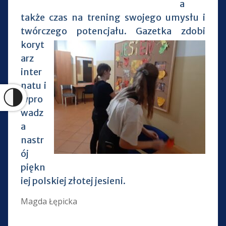
a
także czas na trening swojego umysłu i
twórczego potencjału.
Gazetka zdobi
koryt
arz
inter
natu i
wpro
wadz
a
nastr
ój
piękn
iej polskiej złotej jesieni.
Magda Łępicka