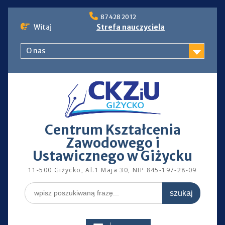
Skip
87 428 20 12
to
Witaj
Strefa nauczyciela
content
O nas
Centrum Kształcenia
Zawodowego i
Ustawicznego w Giżycku
11-500 Giżycko, Al.1 Maja 30, NIP 845-197-28-09
Search
for: