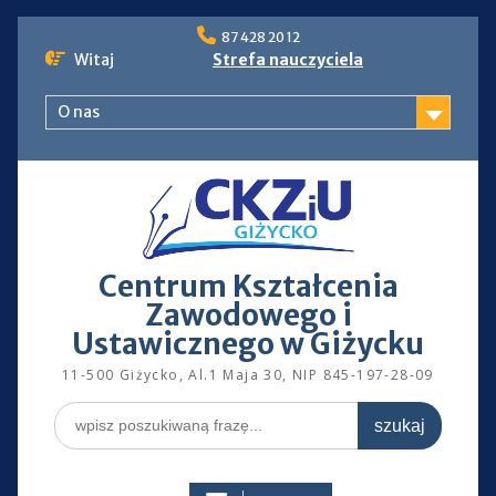
Skip
87 428 20 12
to
Witaj
Strefa nauczyciela
content
O nas
Centrum Kształcenia
Zawodowego i
Ustawicznego w Giżycku
11-500 Giżycko, Al.1 Maja 30, NIP 845-197-28-09
Search
for: