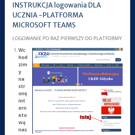
INSTRUKCJA logowania DLA
UCZNIA -PLATFORMA
MICROSOFT TEAMS
LOGOWANIE PO RAZ PIERWSZY DO PLATFORMY
Wc
hod
zim
y
na
str
onę
int
ern
eto
wą
nas