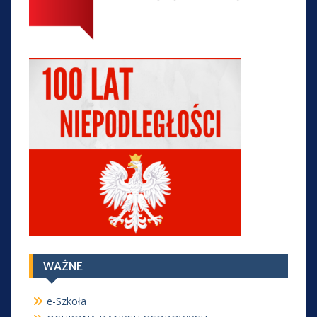
WAŻNE
e-Szkoła