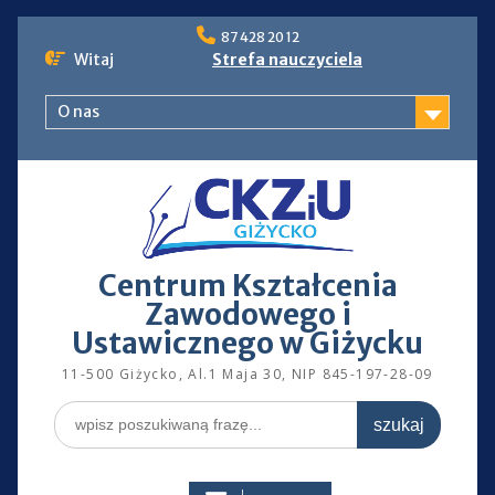
Skip
87 428 20 12
to
Witaj
Strefa nauczyciela
content
O nas
Centrum Kształcenia
Zawodowego i
Ustawicznego w Giżycku
11-500 Giżycko, Al.1 Maja 30, NIP 845-197-28-09
Search
for: