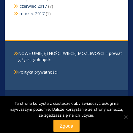
czerwiec 2017
(7)
marzec 2017
(1)
NOWE UMIEJĘTNOŚCI-WIECEJ MOŻLIWOŚCI – powiat
giżycki, gołdapski
Polityka prywatności
Centrum Kształcenia Zawodowego i Ustawicznego w
Ta strona korzysta z ciasteczek aby świadczyć usługi na
Giżycku, Al. 1 Maja 30 , 11-500 Giżycko, tel. 87 428 20
najwyższym poziomie. Dalsze korzystanie ze strony oznacza,
12
że zgadzasz się na ich użycie.
Proudly powered by WordPress
|
Education Hub by
WEN Themes
Zgoda