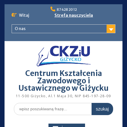
Skip
87 428 20 12
to
Witaj
Strefa nauczyciela
content
O nas
Centrum Kształcenia
Zawodowego i
Ustawicznego w Giżycku
11-500 Giżycko, Al.1 Maja 30, NIP 845-197-28-09
Search
for: