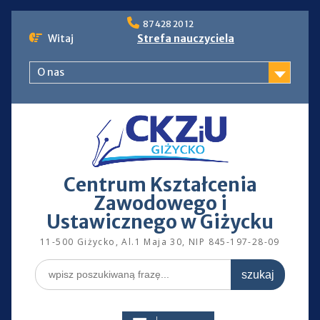
Skip
87 428 20 12
to
Witaj
Strefa nauczyciela
content
O nas
Centrum Kształcenia
Zawodowego i
Ustawicznego w Giżycku
11-500 Giżycko, Al.1 Maja 30, NIP 845-197-28-09
Search
for: