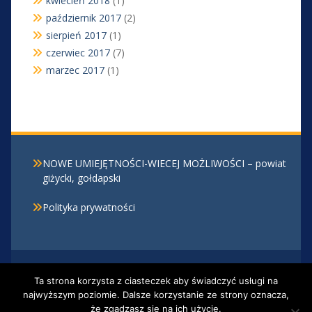
kwiecień 2018
(1)
październik 2017
(2)
sierpień 2017
(1)
czerwiec 2017
(7)
marzec 2017
(1)
NOWE UMIEJĘTNOŚCI-WIECEJ MOŻLIWOŚCI – powiat
giżycki, gołdapski
Polityka prywatności
Centrum Kształcenia Zawodowego i Ustawicznego w
Ta strona korzysta z ciasteczek aby świadczyć usługi na
Giżycku, Al. 1 Maja 30 , 11-500 Giżycko, tel. 87 428 20
najwyższym poziomie. Dalsze korzystanie ze strony oznacza,
12
że zgadzasz się na ich użycie.