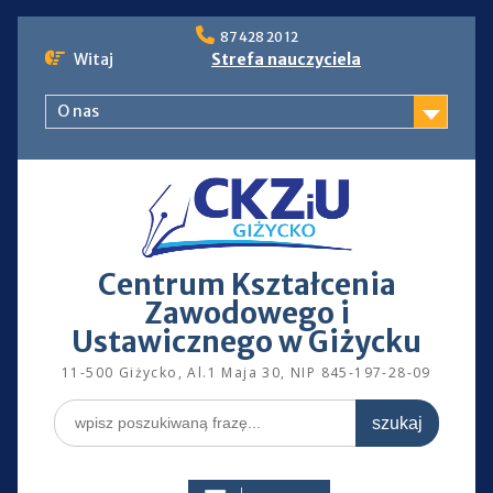
Skip
87 428 20 12
to
Witaj
Strefa nauczyciela
content
O nas
Centrum Kształcenia
Zawodowego i
Ustawicznego w Giżycku
11-500 Giżycko, Al.1 Maja 30, NIP 845-197-28-09
Search
for: