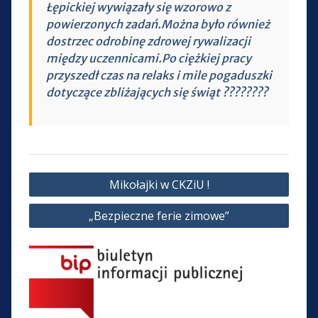
Łępickiej wywiązały się wzorowo z
powierzonych zadań.Można było również
dostrzec odrobinę zdrowej rywalizacji
między uczennicami.Po ciężkiej pracy
przyszedł czas na relaks i mile pogaduszki
dotyczące zbliżających się świąt ????????
Nawigacja
Mikołajki w CKZiU !
wpisu
„Bezpieczne ferie zimowe”