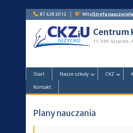
Skip
87 428 20 12
Witaj
Strefa nauczyciel
to
content
Centrum 
11-500 Giżycko, 
Start
Nasze szkoły
CKZ
Kontakt
Plany nauczania