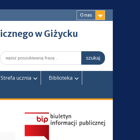
O nas
icznego w Giżycku
Search
for:
Strefa ucznia
Biblioteka