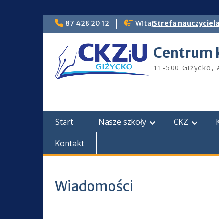
Skip
87 428 20 12
Witaj
Strefa nauczyciel
to
content
Centrum 
11-500 Giżycko, 
Start
Nasze szkoły
CKZ
Kontakt
Wiadomości