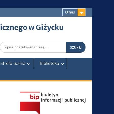
O nas
icznego w Giżycku
Search
for:
Strefa ucznia
Biblioteka