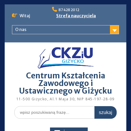
Skip
87 428 20 12
to
Witaj
Strefa nauczyciela
content
O nas
Centrum Kształcenia
Zawodowego i
Ustawicznego w Giżycku
11-500 Giżycko, Al.1 Maja 30, NIP 845-197-28-09
Search
for: