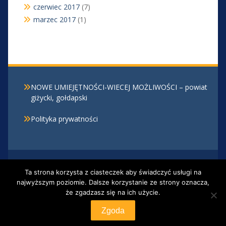
czerwiec 2017
(7)
marzec 2017
(1)
NOWE UMIEJĘTNOŚCI-WIECEJ MOŻLIWOŚCI – powiat
giżycki, gołdapski
Polityka prywatności
Centrum Kształcenia Zawodowego i Ustawicznego w
Ta strona korzysta z ciasteczek aby świadczyć usługi na
Giżycku, Al. 1 Maja 30 , 11-500 Giżycko, tel. 87 428 20
najwyższym poziomie. Dalsze korzystanie ze strony oznacza,
12
że zgadzasz się na ich użycie.
Proudly powered by WordPress
|
Education Hub by
WEN Themes
Zgoda