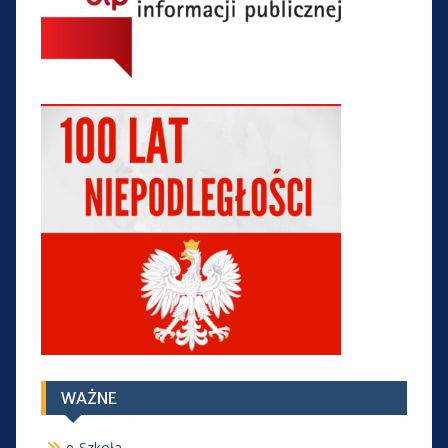
WAŻNE
e-Szkoła