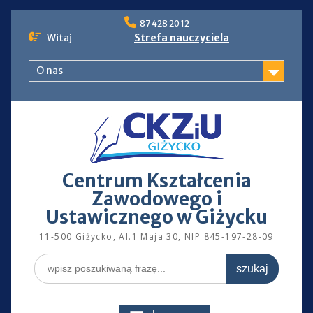
Skip
87 428 20 12
to
Witaj
Strefa nauczyciela
content
O nas
Centrum Kształcenia
Zawodowego i
Ustawicznego w Giżycku
11-500 Giżycko, Al.1 Maja 30, NIP 845-197-28-09
Search
for: