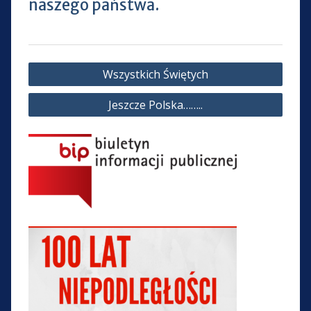
naszego państwa.
Nawigacja
Wszystkich Świętych
wpisu
Jeszcze Polska……..