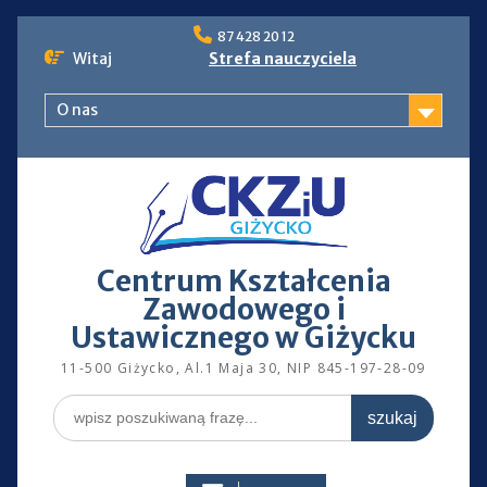
Skip
87 428 20 12
to
Witaj
Strefa nauczyciela
content
O nas
Centrum Kształcenia
Zawodowego i
Ustawicznego w Giżycku
11-500 Giżycko, Al.1 Maja 30, NIP 845-197-28-09
Search
for: