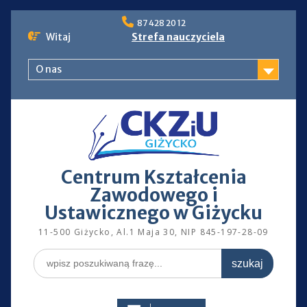
Skip
87 428 20 12
to
Witaj
Strefa nauczyciela
content
O nas
Centrum Kształcenia
Zawodowego i
Ustawicznego w Giżycku
11-500 Giżycko, Al.1 Maja 30, NIP 845-197-28-09
Search
for: