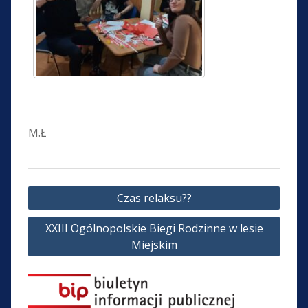
M.Ł
Nawigacja
Czas relaksu??
wpisu
XXIII Ogólnopolskie Biegi Rodzinne w lesie
Miejskim