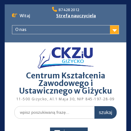
Skip
87 428 20 12
to
Witaj
Strefa nauczyciela
content
O nas
Centrum Kształcenia
Zawodowego i
Ustawicznego w Giżycku
11-500 Giżycko, Al.1 Maja 30, NIP 845-197-28-09
Search
for: