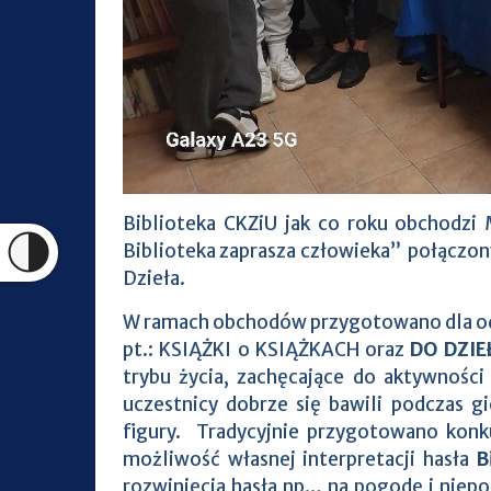
Biblioteka CKZiU jak co roku obchodzi
Biblioteka zaprasza człowieka” połączo
Dzieła.
W ramach obchodów przygotowano dla od
pt.: KSIĄŻKI o KSIĄŻKACH oraz
DO DZIE
trybu życia, zachęcające do aktywności
uczestnicy dobrze się bawili podczas g
figury. Tradycyjnie przygotowano konk
możliwość własnej interpretacji hasła
B
rozwinięcia hasła np… na pogodę i ni