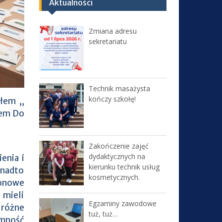
Aktualności
Zmiana adresu
sekretariatu
Technik masażysta
kończy szkołę!
słem „
łem Do
Zakończenie zajęć
dydaktycznych na
enia i
kierunku technik usług
onadto
kosmetycznych.
lonowe
 mieli
Egzaminy zawodowe
 różne
tuż, tuż…
emność