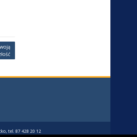
Twoją
złość
o, tel. 87 428 20 12