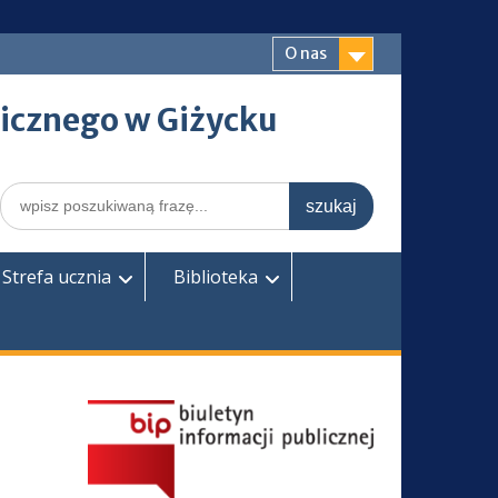
O nas
icznego w Giżycku
Search
for:
Strefa ucznia
Biblioteka