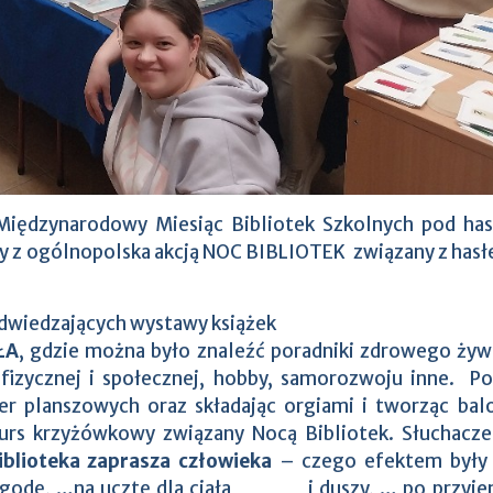
 Międzynarodowy Miesiąc Bibliotek Szkolnych pod ha
ny z ogólnopolska akcją NOC BIBLIOTEK związany z has
wiedzających wystawy książek
ŁA
, gdzie można było znaleźć poradniki zdrowego żywi
 fizycznej i społecznej, hobby, samorozwoju inne. P
ier planszowych oraz składając orgiami i tworząc ba
urs krzyżówkowy związany Nocą Bibliotek. Słuchacze
iblioteka zaprasza człowieka
– czego efektem były
epogodę, …na ucztę dla ciała i duszy, … po przyj