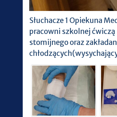
Słuchacze 1 Opiekuna Med
pracowni szkolnej ćwicz
stomijnego oraz zakłada
chłodzących(wysychający