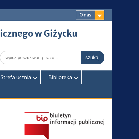
O nas
icznego w Giżycku
Search
for:
Strefa ucznia
Biblioteka