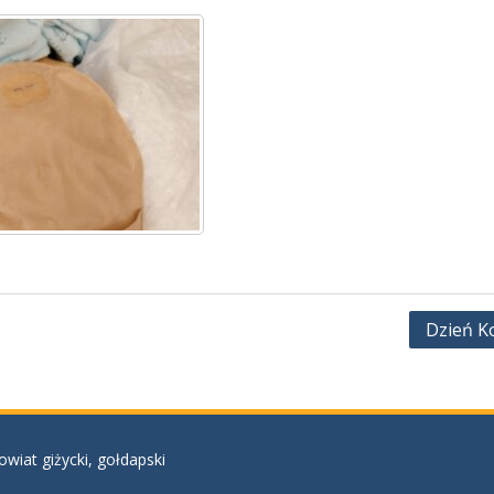
Dzień K
at giżycki, gołdapski