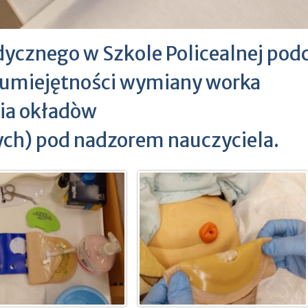
ycznego w Szkole Policealnej pod
ą umiejętności wymiany worka
nia okładòw
ch) pod nadzorem nauczyciela.