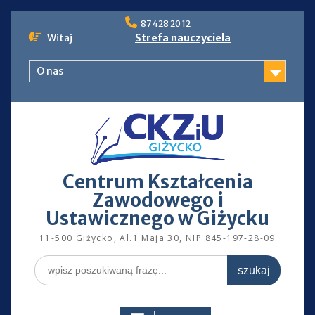
Skip
87 428 20 12
to
Witaj
Strefa nauczyciela
content
O nas
Centrum Kształcenia
Zawodowego i
Ustawicznego w Giżycku
11-500 Giżycko, Al.1 Maja 30, NIP 845-197-28-09
Search
for: