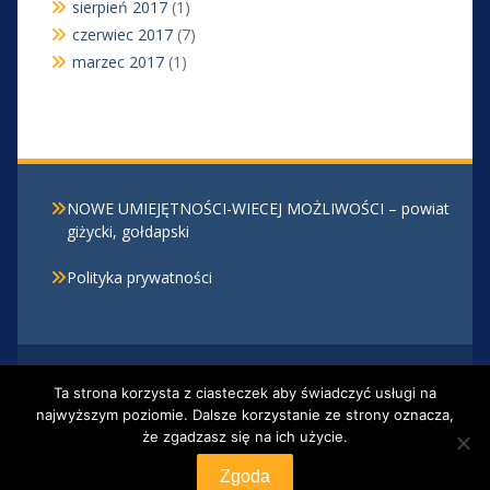
sierpień 2017
(1)
czerwiec 2017
(7)
marzec 2017
(1)
NOWE UMIEJĘTNOŚCI-WIECEJ MOŻLIWOŚCI – powiat
giżycki, gołdapski
Polityka prywatności
Centrum Kształcenia Zawodowego i Ustawicznego w
Ta strona korzysta z ciasteczek aby świadczyć usługi na
Giżycku, Al. 1 Maja 30 , 11-500 Giżycko, tel. 87 428 20
najwyższym poziomie. Dalsze korzystanie ze strony oznacza,
12
że zgadzasz się na ich użycie.
Proudly powered by WordPress
|
Education Hub by
WEN Themes
Zgoda