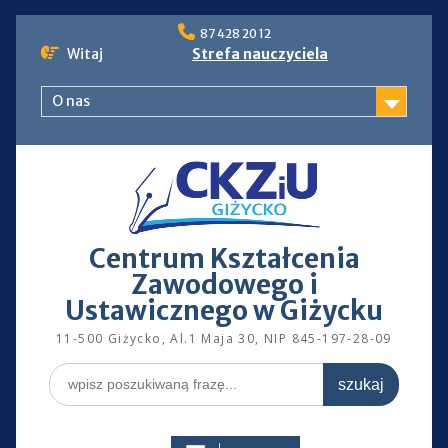
Skip
87 428 20 12
to
Witaj
Strefa nauczyciela
content
O nas
Centrum Kształcenia
Zawodowego i
Ustawicznego w Giżycku
11-500 Giżycko, Al.1 Maja 30, NIP 845-197-28-09
Search
for: