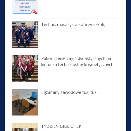
Technik masażysta kończy szkołę!
Zakończenie zajęć dydaktycznych na
kierunku technik usług kosmetycznych.
Egzaminy zawodowe tuż, tuż…
TYDZIEŃ BIBLIOTEK