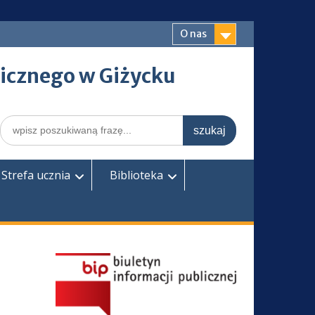
O nas
icznego w Giżycku
Search
for:
Strefa ucznia
Biblioteka