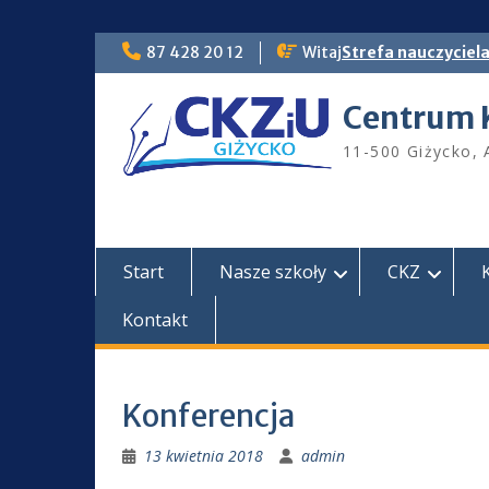
Skip
87 428 20 12
Witaj
Strefa nauczyciel
to
content
Centrum 
11-500 Giżycko, 
Start
Nasze szkoły
CKZ
Kontakt
Konferencja
13 kwietnia 2018
admin