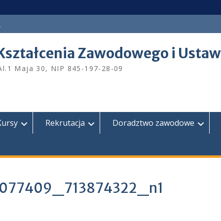
a
Kształcenia Zawodowego i Ustaw
Al.1 Maja 30, NIP 845-197-28-09
Kursy
Rekrutacja
Doradztwo zawodowe
077409_713874322_n1