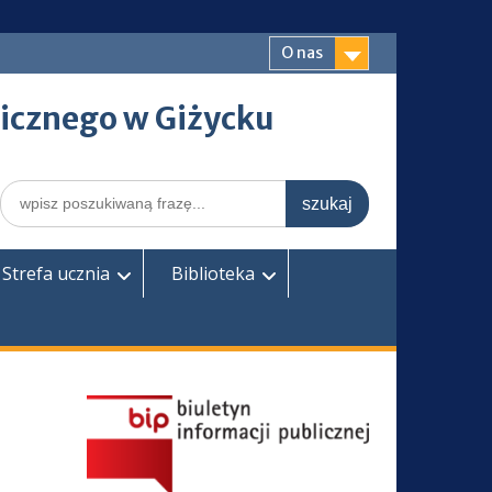
O nas
icznego w Giżycku
Search
for:
Strefa ucznia
Biblioteka