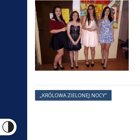
Nawigacja
„KRÓLOWA ZIELONEJ NOCY”
wpisu