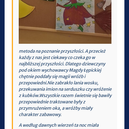
metoda na poznanie przyszłości. A przecież
każdy z nas jest ciekawy co czeka go w
najbliższej przyszłości. Dlatego dziewczyny
pod okiem wychowawcy Magdy Łępickiej
chętnie poddały się magii wróżb i
przepowiedni.Nie zabrakło lania wosku,
przekuwania imion na serduszku czy wróżenie
z kubków.Wszystkie razem świetnie się bawiły
przepowiednie traktowane były z
przymrużeniem oka, a wróżby miały
charakter zabawowy.
A według dawnych wierzeń ta noc miała