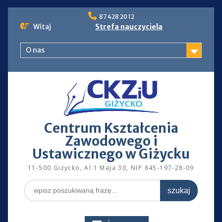
Skip
87 428 20 12
to
Witaj
Strefa nauczyciela
content
O nas
Centrum Kształcenia
Zawodowego i
Ustawicznego w Giżycku
11-500 Giżycko, Al.1 Maja 30, NIP 845-197-28-09
Search
for: