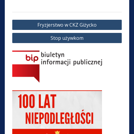
Nawigacja
Fryzjerstwo w CKZ Giżycko
wpisu
Stop używkom