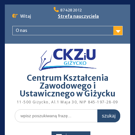
Skip
87 428 20 12
to
Witaj
Strefa nauczyciela
content
O nas
Centrum Kształcenia
Zawodowego i
Ustawicznego w Giżycku
11-500 Giżycko, Al.1 Maja 30, NIP 845-197-28-09
Search
for: