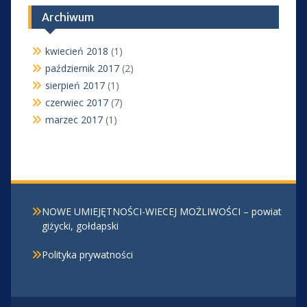
Archiwum
kwiecień 2018
(1)
październik 2017
(2)
sierpień 2017
(1)
czerwiec 2017
(7)
marzec 2017
(1)
NOWE UMIEJĘTNOŚCI-WIECEJ MOŻLIWOŚCI – powiat
giżycki, gołdapski
Polityka prywatności