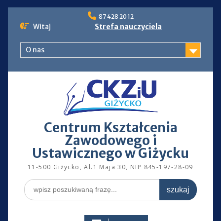
Skip
87 428 20 12
to
Witaj
Strefa nauczyciela
content
O nas
Centrum Kształcenia
Zawodowego i
Ustawicznego w Giżycku
11-500 Giżycko, Al.1 Maja 30, NIP 845-197-28-09
Search
for: