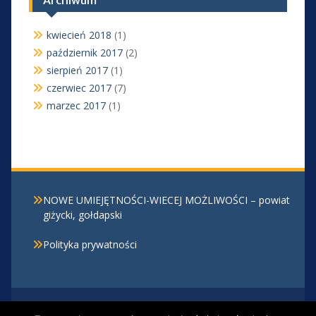
Archiwum
kwiecień 2018
(1)
październik 2017
(2)
sierpień 2017
(1)
czerwiec 2017
(7)
marzec 2017
(1)
NOWE UMIEJĘTNOŚCI-WIECEJ MOŻLIWOŚCI – powiat
giżycki, gołdapski
Polityka prywatności
Centrum Kształcenia Zawodowego i Ustawicznego w