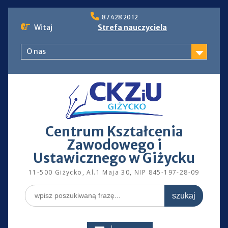
Skip
87 428 20 12
to
Witaj
Strefa nauczyciela
content
O nas
Centrum Kształcenia
Zawodowego i
Ustawicznego w Giżycku
11-500 Giżycko, Al.1 Maja 30, NIP 845-197-28-09
Search
for: