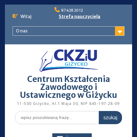
Skip
87 428 20 12
to
Witaj
Strefa nauczyciela
content
O nas
Centrum Kształcenia
Zawodowego i
Ustawicznego w Giżycku
11-500 Giżycko, Al.1 Maja 30, NIP 845-197-28-09
Search
for: