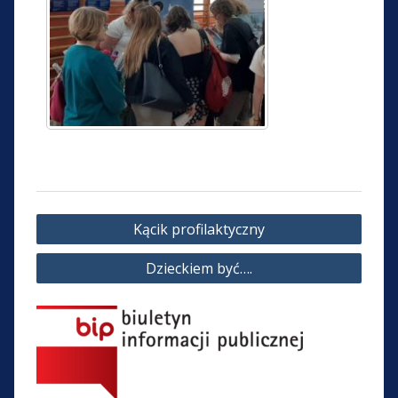
Nawigacja
Kącik profilaktyczny
wpisu
Dzieckiem być….