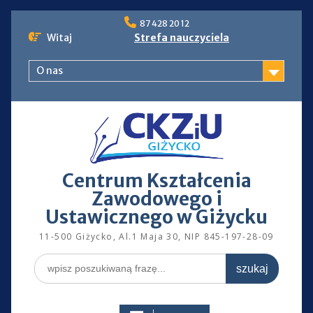
Skip
87 428 20 12
to
Witaj
Strefa nauczyciela
content
O nas
Centrum Kształcenia
Zawodowego i
Ustawicznego w Giżycku
11-500 Giżycko, Al.1 Maja 30, NIP 845-197-28-09
Search
for: