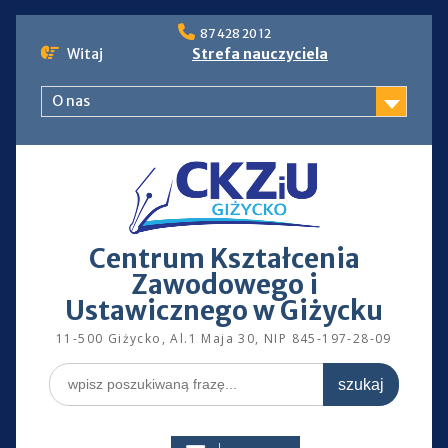
Skip
87 428 20 12
to
Witaj
Strefa nauczyciela
content
O nas
Centrum Kształcenia
Zawodowego i
Ustawicznego w Giżycku
11-500 Giżycko, Al.1 Maja 30, NIP 845-197-28-09
Search
for: