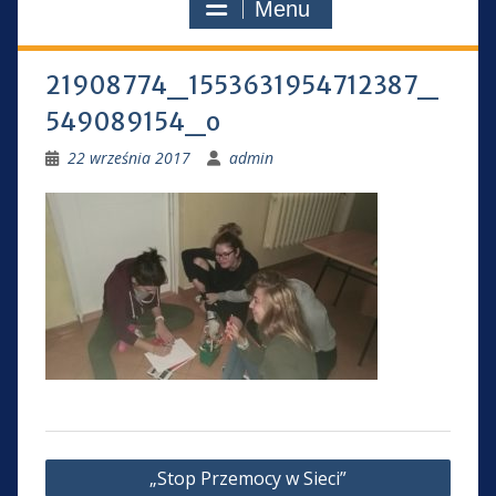
Menu
21908774_1553631954712387_
549089154_o
22 września 2017
admin
Nawigacja
„Stop Przemocy w Sieci”