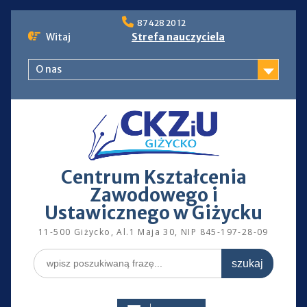
Skip
87 428 20 12
to
Witaj
Strefa nauczyciela
content
O nas
Centrum Kształcenia
Zawodowego i
Ustawicznego w Giżycku
11-500 Giżycko, Al.1 Maja 30, NIP 845-197-28-09
Search
for: