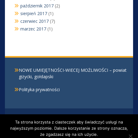
październik 2017
(2)
sierpień 2017
(1)
czerwiec 2017
(7)
marzec 2017
(1)
NOWE UMIEJĘTNOŚCI-WIECEJ MOŻLIWOŚCI – powiat
giżycki, gołdapski
Polityka prywatności
Centrum Kształcenia Zawodowego i Ustawicznego w
Ta strona korzysta z ciasteczek aby świadczyć usługi na
Giżycku, Al. 1 Maja 30 , 11-500 Giżycko, tel. 87 428 20
najwyższym poziomie. Dalsze korzystanie ze strony oznacza,
12
że zgadzasz się na ich użycie.