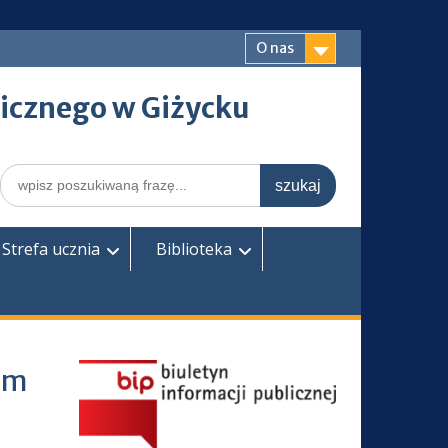
O nas
icznego w Giżycku
Search
for:
Strefa ucznia
Biblioteka
im