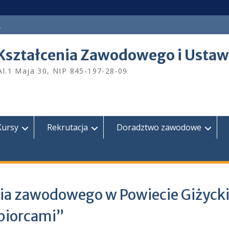
a
Kształcenia Zawodowego i Ustaw
Al.1 Maja 30, NIP 845-197-28-09
Kursy
Rekrutacja
Doradztwo zawodowe
nia zawodowego w Powiecie Giżyck
biorcami”