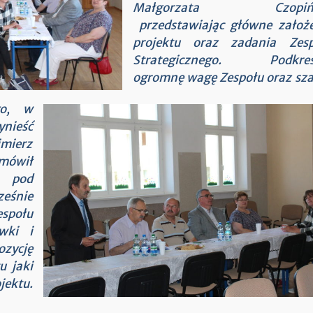
Małgorzata Czopińs
przedstawiając główne założ
projektu oraz zadania Zesp
Strategicznego. Podkreśl
ogromnę wagę Zespołu oraz sz
go, w
nieść
imierz
mówił
y pod
eśnie
społu
wki i
ozycję
u jaki
ektu.