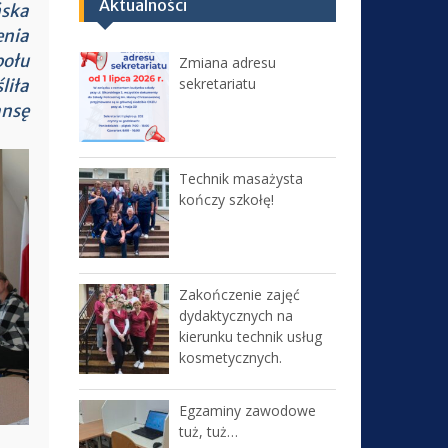
Aktualności
ka
enia
ołu
Zmiana adresu
sekretariatu
iła
ansę
Technik masażysta
kończy szkołę!
Zakończenie zajęć
dydaktycznych na
kierunku technik usług
kosmetycznych.
Egzaminy zawodowe
tuż, tuż…