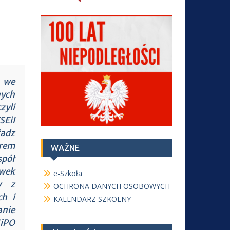
m we
nych
zyli
SEiI
adz
rem
WAŻNE
pół
wek
e-Szkoła
y z
OCHRONA DANYCH OSOBOWYCH
ch i
KALENDARZ SZKOLNY
nie
iPO