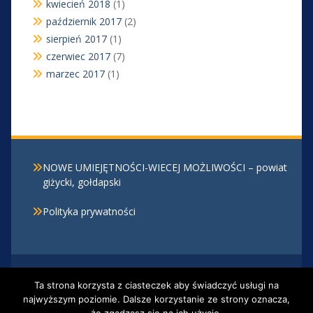
kwiecień 2018
(1)
październik 2017
(2)
sierpień 2017
(1)
czerwiec 2017
(7)
marzec 2017
(1)
NOWE UMIEJĘTNOŚCI-WIECEJ MOŻLIWOŚCI – powiat
giżycki, gołdapski
Polityka prywatności
Centrum Kształcenia Zawodowego i Ustawicznego w
Ta strona korzysta z ciasteczek aby świadczyć usługi na
Giżycku, Al. 1 Maja 30 , 11-500 Giżycko, tel. 87 428 20
najwyższym poziomie. Dalsze korzystanie ze strony oznacza,
12