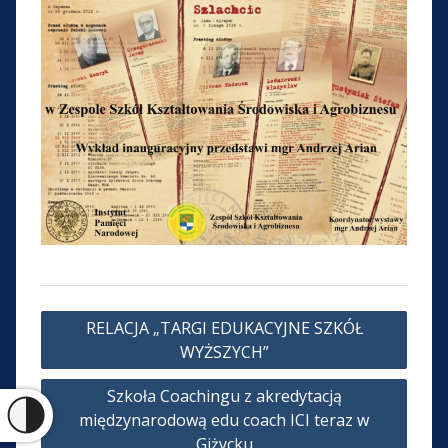
Nawigacja
RELACJA „TARGI EDUKACYJNE SZKÓŁ
wpisu
WYŻSZYCH”
Szkoła Coachingu z akredytacją
międzynarodową edu coach ICI teraz w
Giżycku