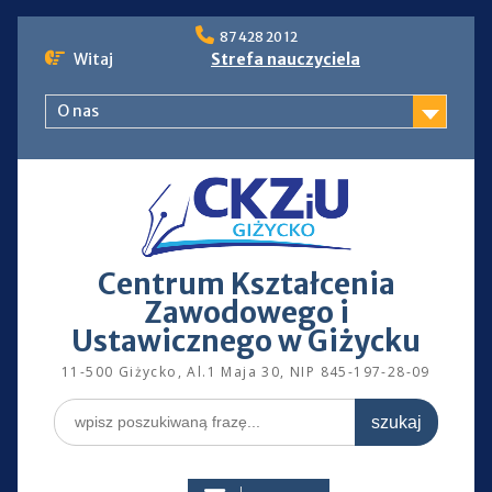
Skip
87 428 20 12
to
Witaj
Strefa nauczyciela
content
O nas
Centrum Kształcenia
Zawodowego i
Ustawicznego w Giżycku
11-500 Giżycko, Al.1 Maja 30, NIP 845-197-28-09
Search
for: