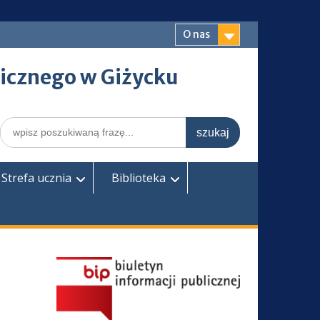
O nas
icznego w Giżycku
Search
for:
Strefa ucznia
Biblioteka