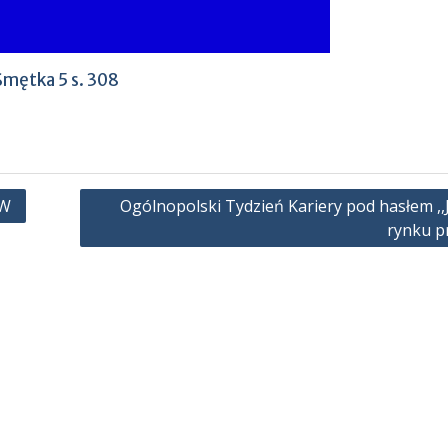
Smętka 5 s. 308
ÓW
Ogólnopolski Tydzień Kariery pod hasłem ,,
rynku p