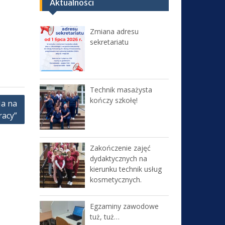
Aktualności
Zmiana adresu
sekretariatu
Technik masażysta
kończy szkołę!
Ja na
racy”
Zakończenie zajęć
dydaktycznych na
kierunku technik usług
kosmetycznych.
Egzaminy zawodowe
tuż, tuż…