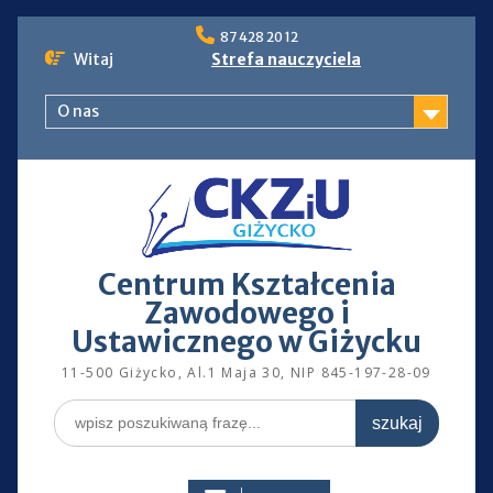
Skip
87 428 20 12
to
Witaj
Strefa nauczyciela
content
O nas
Centrum Kształcenia
Zawodowego i
Ustawicznego w Giżycku
11-500 Giżycko, Al.1 Maja 30, NIP 845-197-28-09
Search
for: