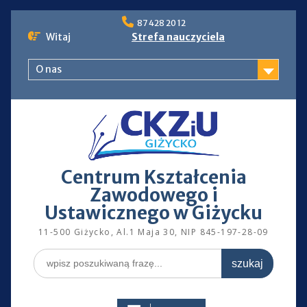
Skip
87 428 20 12
to
Witaj
Strefa nauczyciela
content
O nas
Centrum Kształcenia
Zawodowego i
Ustawicznego w Giżycku
11-500 Giżycko, Al.1 Maja 30, NIP 845-197-28-09
Search
for: