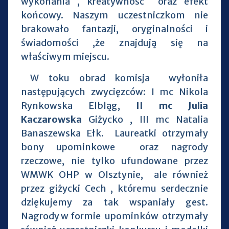
wykonania , kreatywność oraz efekt
końcowy. Naszym uczestniczkom nie
brakowało fantazji, oryginalności i
świadomości ,że znajdują się na
właściwym miejscu.
W toku obrad komisja wyłoniła
następujących zwycięzców: I mc Nikola
Rynkowska Elbląg,
II mc Julia
Kaczarowska
Giżycko , III mc Natalia
Banaszewska Ełk. Laureatki otrzymały
bony upominkowe oraz nagrody
rzeczowe, nie tylko ufundowane przez
WMWK OHP w Olsztynie, ale również
przez giżycki Cech , któremu serdecznie
dziękujemy za tak wspaniały gest.
Nagrody w formie upominków otrzymały