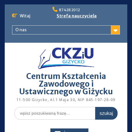
Skip
87 428 20 12
to
Witaj
Strefa nauczyciela
content
O nas
Centrum Kształcenia
Zawodowego i
Ustawicznego w Giżycku
11-500 Giżycko, Al.1 Maja 30, NIP 845-197-28-09
Search
for: