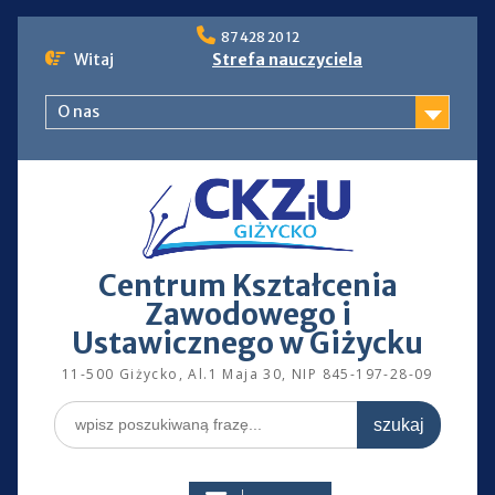
Skip
87 428 20 12
to
Witaj
Strefa nauczyciela
content
O nas
Centrum Kształcenia
Zawodowego i
Ustawicznego w Giżycku
11-500 Giżycko, Al.1 Maja 30, NIP 845-197-28-09
Search
for: